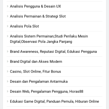
Analisis Pengguna & Desain UX
Analisis Permainan & Strategi Slot
Analisis Pola Slot
Analisis Sistem Permainan,Studi Perilaku Mesin
Digital,Observasi Pola Jangka Panjang
Brand Awareness, Reputasi Digital, Edukasi Pengguna
Brand Digital dan Akses Modern
Casino, Slot Online, Fitur Bonus
Desain dan Pengalaman Antarmuka
Desain Web, Pengalaman Pengguna, Horas88
Edukasi Game Digital, Panduan Pemula, Hiburan Online