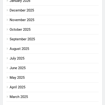
January 2026
December 2025
November 2025
October 2025
September 2025
August 2025
July 2025
June 2025
May 2025
April 2025
March 2025