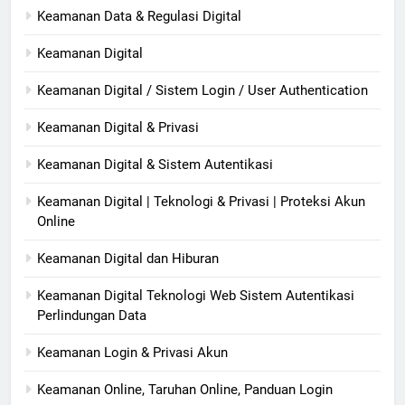
Keamanan Data & Regulasi Digital
Keamanan Digital
Keamanan Digital / Sistem Login / User Authentication
Keamanan Digital & Privasi
Keamanan Digital & Sistem Autentikasi
Keamanan Digital | Teknologi & Privasi | Proteksi Akun
Online
Keamanan Digital dan Hiburan
Keamanan Digital Teknologi Web Sistem Autentikasi
Perlindungan Data
Keamanan Login & Privasi Akun
Keamanan Online, Taruhan Online, Panduan Login