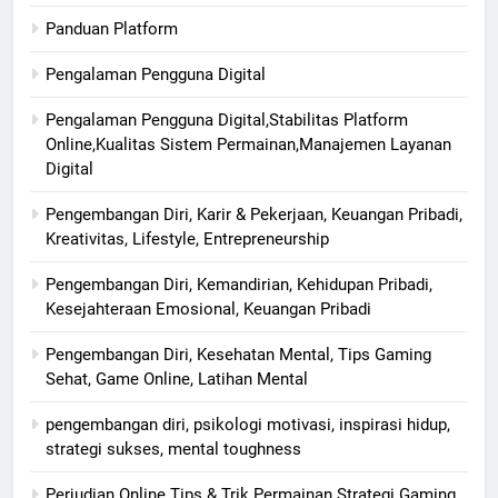
Panduan Platform
Pengalaman Pengguna Digital
Pengalaman Pengguna Digital,Stabilitas Platform
Online,Kualitas Sistem Permainan,Manajemen Layanan
Digital
Pengembangan Diri, Karir & Pekerjaan, Keuangan Pribadi,
Kreativitas, Lifestyle, Entrepreneurship
Pengembangan Diri, Kemandirian, Kehidupan Pribadi,
Kesejahteraan Emosional, Keuangan Pribadi
Pengembangan Diri, Kesehatan Mental, Tips Gaming
Sehat, Game Online, Latihan Mental
pengembangan diri, psikologi motivasi, inspirasi hidup,
strategi sukses, mental toughness
Perjudian Online Tips & Trik Permainan Strategi Gaming