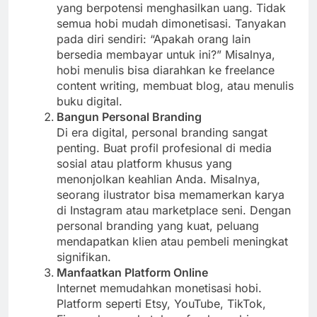
yang berpotensi menghasilkan uang. Tidak
semua hobi mudah dimonetisasi. Tanyakan
pada diri sendiri: “Apakah orang lain
bersedia membayar untuk ini?” Misalnya,
hobi menulis bisa diarahkan ke freelance
content writing, membuat blog, atau menulis
buku digital.
Bangun Personal Branding
Di era digital, personal branding sangat
penting. Buat profil profesional di media
sosial atau platform khusus yang
menonjolkan keahlian Anda. Misalnya,
seorang ilustrator bisa memamerkan karya
di Instagram atau marketplace seni. Dengan
personal branding yang kuat, peluang
mendapatkan klien atau pembeli meningkat
signifikan.
Manfaatkan Platform Online
Internet memudahkan monetisasi hobi.
Platform seperti Etsy, YouTube, TikTok,