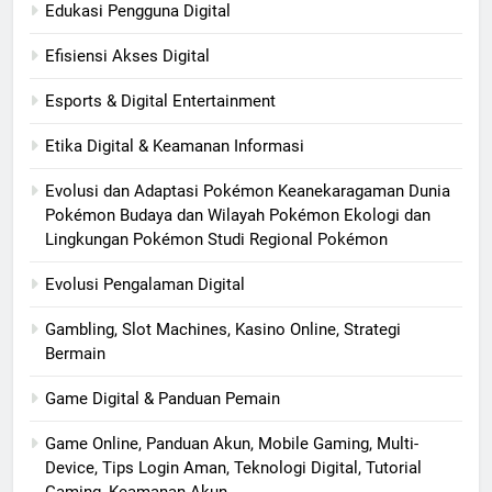
Edukasi Pengguna Digital
Efisiensi Akses Digital
Esports & Digital Entertainment
Etika Digital & Keamanan Informasi
Evolusi dan Adaptasi Pokémon Keanekaragaman Dunia
Pokémon Budaya dan Wilayah Pokémon Ekologi dan
Lingkungan Pokémon Studi Regional Pokémon
Evolusi Pengalaman Digital
Gambling, Slot Machines, Kasino Online, Strategi
Bermain
Game Digital & Panduan Pemain
Game Online, Panduan Akun, Mobile Gaming, Multi-
Device, Tips Login Aman, Teknologi Digital, Tutorial
Gaming, Keamanan Akun