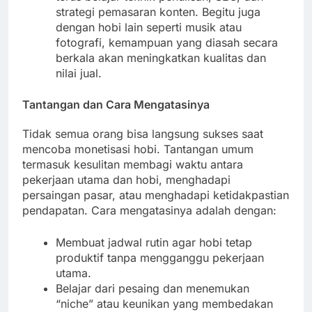
strategi pemasaran konten. Begitu juga
dengan hobi lain seperti musik atau
fotografi, kemampuan yang diasah secara
berkala akan meningkatkan kualitas dan
nilai jual.
Tantangan dan Cara Mengatasinya
Tidak semua orang bisa langsung sukses saat
mencoba monetisasi hobi. Tantangan umum
termasuk kesulitan membagi waktu antara
pekerjaan utama dan hobi, menghadapi
persaingan pasar, atau menghadapi ketidakpastian
pendapatan. Cara mengatasinya adalah dengan:
Membuat jadwal rutin agar hobi tetap
produktif tanpa mengganggu pekerjaan
utama.
Belajar dari pesaing dan menemukan
“niche” atau keunikan yang membedakan