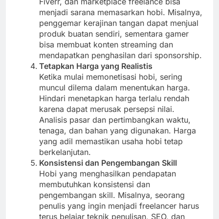
Fiverr, dan marketplace freelance bisa
menjadi sarana memasarkan hobi. Misalnya,
penggemar kerajinan tangan dapat menjual
produk buatan sendiri, sementara gamer
bisa membuat konten streaming dan
mendapatkan penghasilan dari sponsorship.
Tetapkan Harga yang Realistis
Ketika mulai memonetisasi hobi, sering
muncul dilema dalam menentukan harga.
Hindari menetapkan harga terlalu rendah
karena dapat merusak persepsi nilai.
Analisis pasar dan pertimbangkan waktu,
tenaga, dan bahan yang digunakan. Harga
yang adil memastikan usaha hobi tetap
berkelanjutan.
Konsistensi dan Pengembangan Skill
Hobi yang menghasilkan pendapatan
membutuhkan konsistensi dan
pengembangan skill. Misalnya, seorang
penulis yang ingin menjadi freelancer harus
terus belajar teknik penulisan, SEO, dan