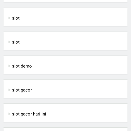
slot
slot
slot demo
slot gacor
slot gacor hari ini