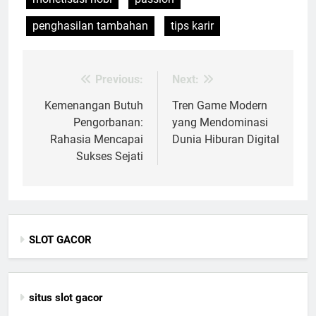
penghasilan tambahan
tips karir
Previous:
Next:
Post
navigation
Kemenangan Butuh
Tren Game Modern
Pengorbanan:
yang Mendominasi
Rahasia Mencapai
Dunia Hiburan Digital
Sukses Sejati
SLOT GACOR
situs slot gacor