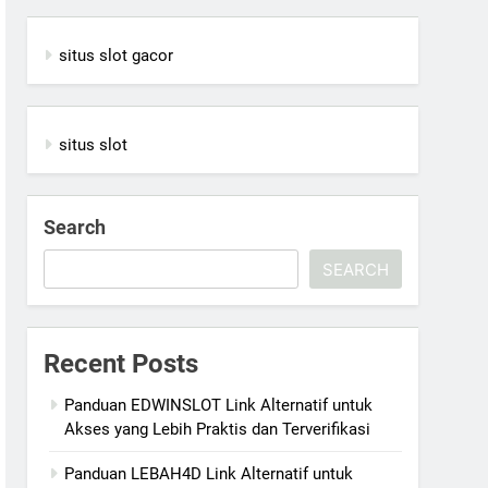
situs slot gacor
situs slot
Search
SEARCH
Recent Posts
Panduan EDWINSLOT Link Alternatif untuk
Akses yang Lebih Praktis dan Terverifikasi
Panduan LEBAH4D Link Alternatif untuk