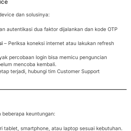
ice
device dan solusinya:
an autentikasi dua faktor dijalankan dan kode OTP
si
– Periksa koneksi internet atau lakukan refresh
nyak percobaan login bisa memicu penguncian
belum mencoba kembali.
tap terjadi, hubungi tim Customer Support
n beberapa keuntungan:
i tablet, smartphone, atau laptop sesuai kebutuhan.