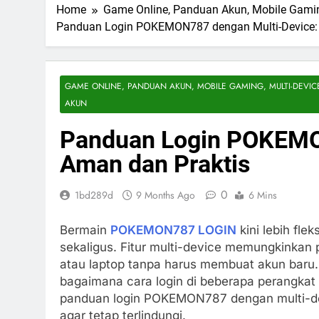
Home
Game Online, Panduan Akun, Mobile Gaming
Panduan Login POKEMON787 dengan Multi-Device: 
GAME ONLINE, PANDUAN AKUN, MOBILE GAMING, MULTI-DEVICE
AKUN
Panduan Login POKEMO
Aman dan Praktis
0
1bd289d
9 Months Ago
6 Mins
Bermain
POKEMON787 LOGIN
kini lebih fle
sekaligus. Fitur multi-device memungkinkan
atau laptop tanpa harus membuat akun bar
bagaimana cara login di beberapa perangkat 
panduan login POKEMON787 dengan multi-dev
agar tetap terlindungi.