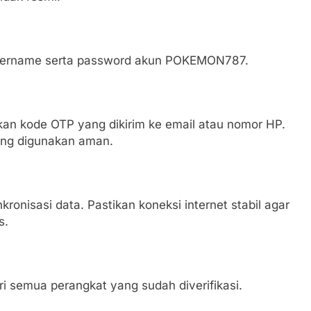
sername serta password akun POKEMON787.
kkan kode OTP yang dikirim ke email atau nomor HP.
yang digunakan aman.
onisasi data. Pastikan koneksi internet stabil agar
s.
ari semua perangkat yang sudah diverifikasi.