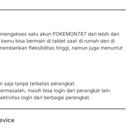
mengakses satu akun POKEMON787 dari lebih dari
kamu bisa bermain di tablet saat di rumah dan di
memberikan fleksibilitas tinggi, namun juga menuntut
 saja tanpa terbatas perangkat.
ermasalah, masih bisa login dari perangkat lain.
tivitas login dari berbagai perangkat.
Device