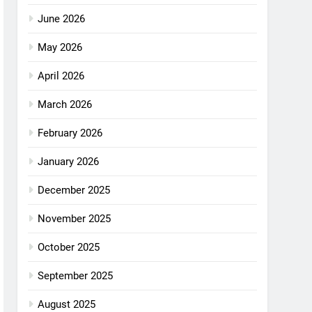
June 2026
May 2026
April 2026
March 2026
February 2026
January 2026
December 2025
November 2025
October 2025
September 2025
August 2025