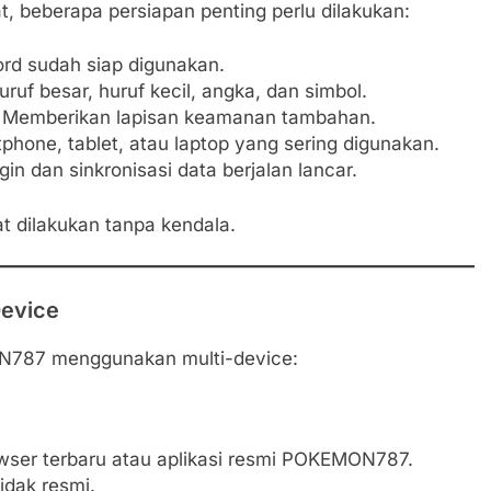
, beberapa persiapan penting perlu dilakukan:
rd sudah siap digunakan.
ruf besar, huruf kecil, angka, dan simbol.
 Memberikan lapisan keamanan tambahan.
phone, tablet, atau laptop yang sering digunakan.
in dan sinkronisasi data berjalan lancar.
at dilakukan tanpa kendala.
Device
ON787 menggunakan multi-device:
wser terbaru atau aplikasi resmi POKEMON787.
tidak resmi.