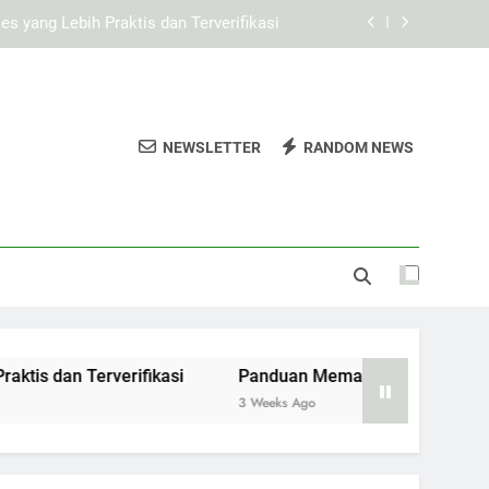
s yang Lebih Praktis dan Terverifikasi
ahapan Masuk melalui KAYA787 Login
Aktivitas Pengguna yang Lebih Terarah
NEWSLETTER
RANDOM NEWS
 yang Lebih Praktis dan Terverifikasi
s yang Lebih Praktis dan Terverifikasi
ial Media.
ahapan Masuk melalui KAYA787 Login
Aktivitas Pengguna yang Lebih Terarah
rverifikasi
Panduan Memahami Tahapan Masuk melalui
3 Weeks Ago