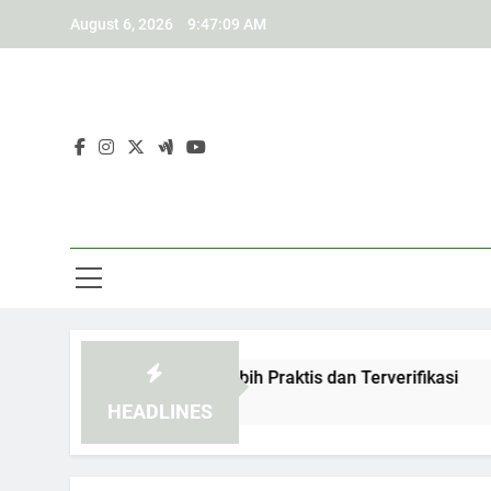
Skip
August 6, 2026
9:47:10 AM
to
content
Eaz
Optimalka
k Akses yang Lebih Praktis dan Terverifikasi
Panduan L
2 Weeks Ago
HEADLINES