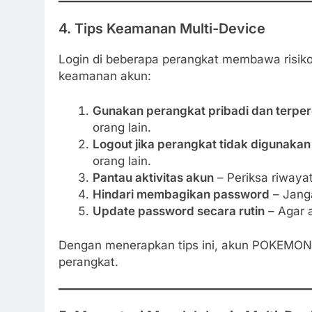
4. Tips Keamanan Multi-Device
Login di beberapa perangkat membawa risiko
keamanan akun:
Gunakan perangkat pribadi dan terpe
orang lain.
Logout jika perangkat tidak digunakan
orang lain.
Pantau aktivitas akun
– Periksa riwayat
Hindari membagikan password
– Jang
Update password secara rutin
– Agar 
Dengan menerapkan tips ini, akun POKEMON7
perangkat.