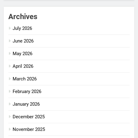
Archives
July 2026
June 2026
May 2026
April 2026
March 2026
February 2026
January 2026
December 2025
November 2025