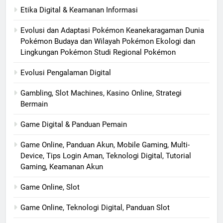
Etika Digital & Keamanan Informasi
Evolusi dan Adaptasi Pokémon Keanekaragaman Dunia
Pokémon Budaya dan Wilayah Pokémon Ekologi dan
Lingkungan Pokémon Studi Regional Pokémon
Evolusi Pengalaman Digital
Gambling, Slot Machines, Kasino Online, Strategi
Bermain
Game Digital & Panduan Pemain
Game Online, Panduan Akun, Mobile Gaming, Multi-
Device, Tips Login Aman, Teknologi Digital, Tutorial
Gaming, Keamanan Akun
Game Online, Slot
Game Online, Teknologi Digital, Panduan Slot