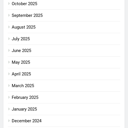
October 2025
September 2025
August 2025
July 2025
June 2025
May 2025
April 2025
March 2025
February 2025
January 2025
December 2024