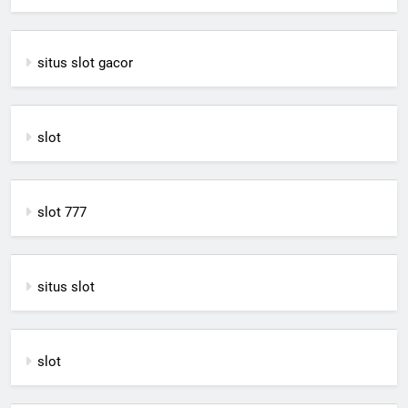
situs slot gacor
slot
slot 777
situs slot
slot