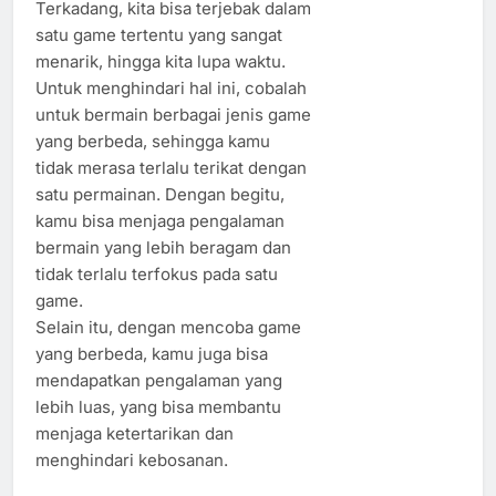
Terkadang, kita bisa terjebak dalam
satu game tertentu yang sangat
menarik, hingga kita lupa waktu.
Untuk menghindari hal ini, cobalah
untuk bermain berbagai jenis game
yang berbeda, sehingga kamu
tidak merasa terlalu terikat dengan
satu permainan. Dengan begitu,
kamu bisa menjaga pengalaman
bermain yang lebih beragam dan
tidak terlalu terfokus pada satu
game.
Selain itu, dengan mencoba game
yang berbeda, kamu juga bisa
mendapatkan pengalaman yang
lebih luas, yang bisa membantu
menjaga ketertarikan dan
menghindari kebosanan.