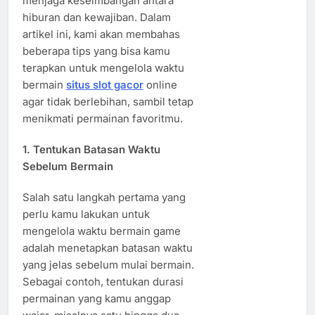
menjaga keseimbangan antara
hiburan dan kewajiban. Dalam
artikel ini, kami akan membahas
beberapa tips yang bisa kamu
terapkan untuk mengelola waktu
bermain
situs slot gacor
online
agar tidak berlebihan, sambil tetap
menikmati permainan favoritmu.
1. Tentukan Batasan Waktu
Sebelum Bermain
Salah satu langkah pertama yang
perlu kamu lakukan untuk
mengelola waktu bermain game
adalah menetapkan batasan waktu
yang jelas sebelum mulai bermain.
Sebagai contoh, tentukan durasi
permainan yang kamu anggap