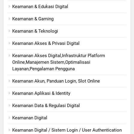
Keamanan & Edukasi Digital
Keamanan & Gaming
Keamanan & Teknologi
Keamanan Akses & Privasi Digital
Keamanan Akses Digital,Infrastruktur Platform
Online,Manajemen Sistem,Optimalisasi
Layanan,Pengalaman Pengguna
Keamanan Akun, Panduan Login, Slot Online
Keamanan Aplikasi & Identity
Keamanan Data & Regulasi Digital
Keamanan Digital
Keamanan Digital / Sistem Login / User Authentication