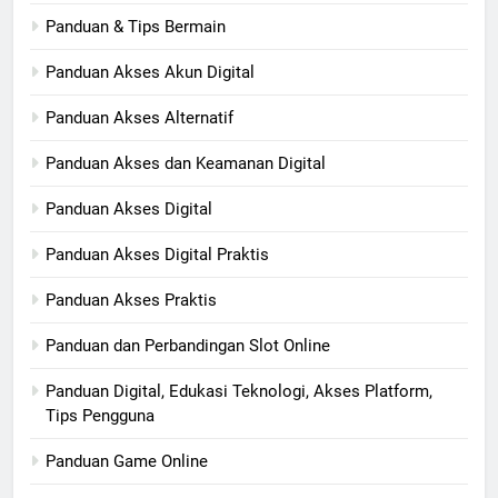
Panduan & Tips Bermain
Panduan Akses Akun Digital
Panduan Akses Alternatif
Panduan Akses dan Keamanan Digital
Panduan Akses Digital
Panduan Akses Digital Praktis
Panduan Akses Praktis
Panduan dan Perbandingan Slot Online
Panduan Digital, Edukasi Teknologi, Akses Platform,
Tips Pengguna
Panduan Game Online