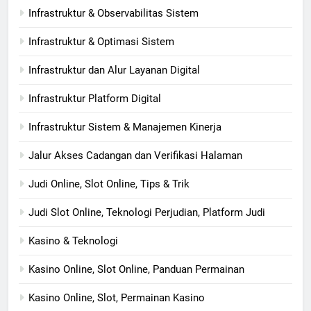
Infrastruktur & Observabilitas Sistem
Infrastruktur & Optimasi Sistem
Infrastruktur dan Alur Layanan Digital
Infrastruktur Platform Digital
Infrastruktur Sistem & Manajemen Kinerja
Jalur Akses Cadangan dan Verifikasi Halaman
Judi Online, Slot Online, Tips & Trik
Judi Slot Online, Teknologi Perjudian, Platform Judi
Kasino & Teknologi
Kasino Online, Slot Online, Panduan Permainan
Kasino Online, Slot, Permainan Kasino