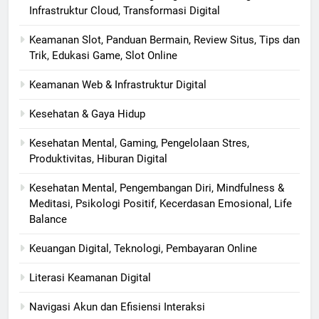
Infrastruktur Cloud, Transformasi Digital
Keamanan Slot, Panduan Bermain, Review Situs, Tips dan
Trik, Edukasi Game, Slot Online
Keamanan Web & Infrastruktur Digital
Kesehatan & Gaya Hidup
Kesehatan Mental, Gaming, Pengelolaan Stres,
Produktivitas, Hiburan Digital
Kesehatan Mental, Pengembangan Diri, Mindfulness &
Meditasi, Psikologi Positif, Kecerdasan Emosional, Life
Balance
Keuangan Digital, Teknologi, Pembayaran Online
Literasi Keamanan Digital
Navigasi Akun dan Efisiensi Interaksi