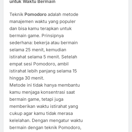
untuk Waktu Bermain
Teknik
Pomodoro
adalah metode
manajemen waktu yang populer
dan bisa kamu terapkan untuk
bermain game. Prinsipnya
sederhana: bekerja atau bermain
selama 25 menit, kemudian
istirahat selama 5 menit. Setelah
empat sesi Pomodoro, ambil
istirahat lebih panjang selama 15
hingga 30 menit.
Metode ini tidak hanya membantu
kamu menjaga konsentrasi saat
bermain game, tetapi juga
memberikan waktu istirahat yang
cukup agar kamu tidak merasa
kelelahan. Dengan mengatur waktu
bermain dengan teknik Pomodoro,