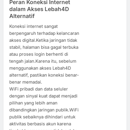
Peran Koneksi Internet
dalam Akses Lebah4D
Alternatif
Koneksi internet sangat
berpengaruh terhadap kelancaran
akses digital.Ketika jaringan tidak
stabil, halaman bisa gagal terbuka
atau proses login berhenti di
tengah jalan.Karena itu, sebelum
menggunakan akses Lebah4D
alternatif, pastikan koneksi benar-
benar memadai.
WiFi pribadi dan data seluler
dengan sinyal kuat dapat menjadi
pilihan yang lebih aman
dibandingkan jaringan publik.WiFi
publik sebaiknya dihindari untuk
aktivitas berbasis akun karena