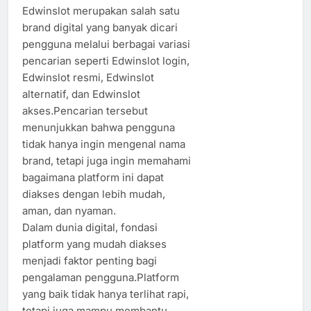
Edwinslot merupakan salah satu
brand digital yang banyak dicari
pengguna melalui berbagai variasi
pencarian seperti Edwinslot login,
Edwinslot resmi, Edwinslot
alternatif, dan Edwinslot
akses.Pencarian tersebut
menunjukkan bahwa pengguna
tidak hanya ingin mengenal nama
brand, tetapi juga ingin memahami
bagaimana platform ini dapat
diakses dengan lebih mudah,
aman, dan nyaman.
Dalam dunia digital, fondasi
platform yang mudah diakses
menjadi faktor penting bagi
pengalaman pengguna.Platform
yang baik tidak hanya terlihat rapi,
tetapi juga mampu membantu