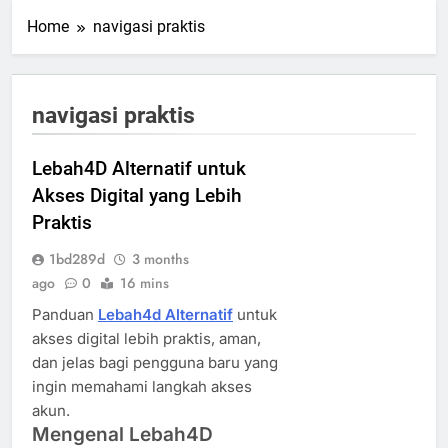
Home
navigasi praktis
navigasi praktis
Lebah4D Alternatif untuk
Akses Digital yang Lebih
Praktis
1bd289d
3 months
ago
0
16 mins
Panduan
Lebah4d Alternatif
untuk
akses digital lebih praktis, aman,
dan jelas bagi pengguna baru yang
ingin memahami langkah akses
akun.
Mengenal Lebah4D