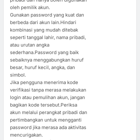
oleh pemilik akun.
Gunakan password yang kuat dan
berbeda dari akun lain.Hindari
kombinasi yang mudah ditebak
seperti tanggal lahir, nama pribadi,
atau urutan angka
sederhana.Password yang baik
sebaiknya menggabungkan huruf
besar, huruf kecil, angka, dan
simbol.
Jika pengguna menerima kode
verifikasi tanpa merasa melakukan
login atau pemulihan akun, jangan
bagikan kode tersebut.Periksa
akun melalui perangkat pribadi dan
pertimbangkan untuk mengganti
password jika merasa ada aktivitas
mencurigakan.