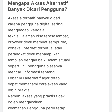
Mengapa Akses Alternatif
Banyak Dicari Pengguna?
Akses alternatif banyak dicari
karena pengguna digital sering
menghadapi kendala
teknis.Halaman bisa terasa lambat,
browser tidak memuat sempurna,
koneksi internet terputus, atau
perangkat tidak menampilkan
tampilan dengan baik.Dalam situasi
seperti ini, pengguna biasanya
mencari informasi tentang
Lebah4D alternatif agar tetap
dapat memahami cara akses yang
lebih praktis.
Namun, akses yang praktis tidak
boleh mengabaikan
keamanan.Pengguna perlu tetap