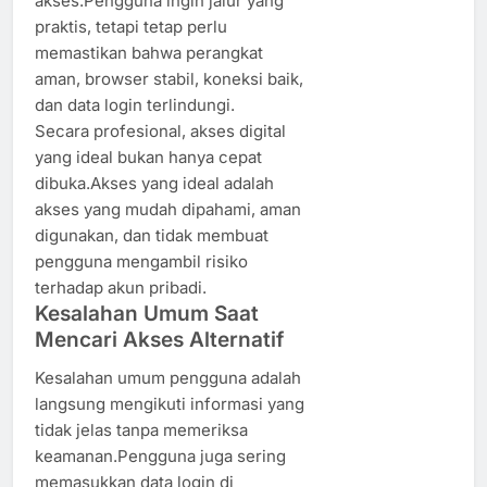
akses.Pengguna ingin jalur yang
praktis, tetapi tetap perlu
memastikan bahwa perangkat
aman, browser stabil, koneksi baik,
dan data login terlindungi.
Secara profesional, akses digital
yang ideal bukan hanya cepat
dibuka.Akses yang ideal adalah
akses yang mudah dipahami, aman
digunakan, dan tidak membuat
pengguna mengambil risiko
terhadap akun pribadi.
Kesalahan Umum Saat
Mencari Akses Alternatif
Kesalahan umum pengguna adalah
langsung mengikuti informasi yang
tidak jelas tanpa memeriksa
keamanan.Pengguna juga sering
memasukkan data login di