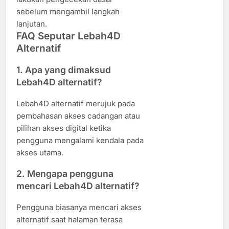
sebelum mengambil langkah
lanjutan.
FAQ Seputar Lebah4D
Alternatif
1. Apa yang dimaksud
Lebah4D alternatif?
Lebah4D alternatif merujuk pada
pembahasan akses cadangan atau
pilihan akses digital ketika
pengguna mengalami kendala pada
akses utama.
2. Mengapa pengguna
mencari Lebah4D alternatif?
Pengguna biasanya mencari akses
alternatif saat halaman terasa