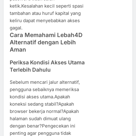
ketik.Kesalahan kecil seperti spasi
tambahan atau huruf kapital yang
keliru dapat menyebabkan akses
gagal.
Cara Memahami Lebah4D
Alternatif dengan Lebih
Aman
Periksa Kondisi Akses Utama
Terlebih Dahulu
Sebelum mencari jalur alternatif,
pengguna sebaiknya memeriksa
kondisi akses utama.Apakah
koneksi sedang stabil?Apakah
browser bekerja normal?Apakah
halaman sudah dimuat ulang
dengan benar?Pengecekan ini
penting agar pengguna tidak