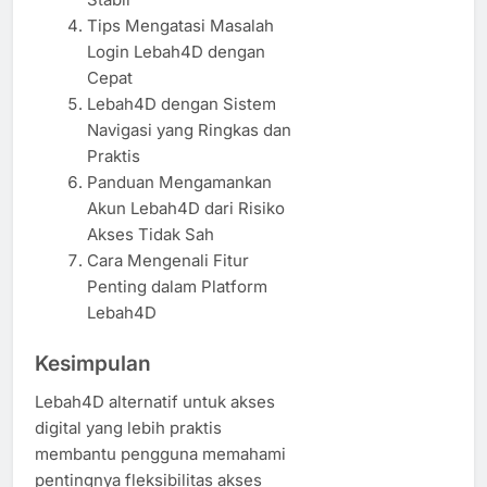
Tips Mengatasi Masalah
Login Lebah4D dengan
Cepat
Lebah4D dengan Sistem
Navigasi yang Ringkas dan
Praktis
Panduan Mengamankan
Akun Lebah4D dari Risiko
Akses Tidak Sah
Cara Mengenali Fitur
Penting dalam Platform
Lebah4D
Kesimpulan
Lebah4D alternatif untuk akses
digital yang lebih praktis
membantu pengguna memahami
pentingnya fleksibilitas akses