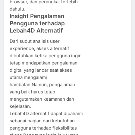
browser, dan perangkat terlebih
dahulu.
Insight Pengalaman
Pengguna terhadap
Lebah4D Alternatif
Dari sudut analisis user
experience, akses alternatif
dibutuhkan ketika pengguna ingin
tetap mendapatkan pengalaman
digital yang lancar saat akses
utama mengalami
hambatan.Namun, pengalaman
yang baik harus tetap
mengutamakan keamanan dan
kejelasan.
Lebah4D alternatif dapat dipahami
sebagai bagian dari kebutuhan
pengguna terhadap fleksibilitas