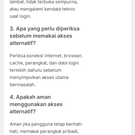
lambat, tidak terbuka sempurna,
atau mengalami kendala teknis
saat login.
3. Apa yang perlu diperiksa
sebelum memakai akses
alternatif?
Periksa koneksi internet, browser,
cache, perangkat, dan data login
terlebih dahulu sebelum
menyimpulkan akses utama
bermasalah.
4. Apakah aman
menggunakan akses
alternatif?
Aman jika pengguna tetap berhati-
hati, memakai perangkat pribadi,