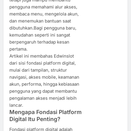
pengguna memahami alur akses,
membaca menu, mengelola akun,
dan menemukan bantuan saat
dibutuhkan.Bagi pengguna baru,
kemudahan seperti ini sangat
berpengaruh terhadap kesan
pertama.
Artikel ini membahas Edwinslot
dari sisi fondasi platform digital,
mulai dari tampilan, struktur
navigasi, akses mobile, keamanan
akun, performa, hingga kebiasaan
pengguna yang dapat membantu
pengalaman akses menjadi lebih
lancar.
Mengapa Fondasi Platform
Digital Itu Penting?
Fondasi platform digital adalah