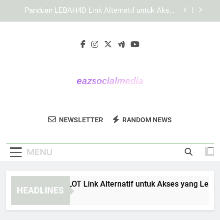
Skip
Panduan Memahami Tahapan Masuk melalui
to
KAYA787 Login
content
KAYA787 Login dengan Navigasi Efisien untuk
Aktivitas Pengguna yang Lebih Terarah
Panduan EDWINSLOT Link Alternatif untuk Akses
yang Lebih Praktis dan Terverifikasi
Panduan LEBAH4D Link Alternatif untuk Akses
yang Lebih Praktis dan Terverifikasi
Panduan Memahami Tahapan Masuk melalui
KAYA787 Login
Eaz Social Media
Optimalkan Manajemen Media Sosial Anda
KAYA787 Login dengan Navigasi Efisien untuk
NEWSLETTER
RANDOM NEWS
Aktivitas Pengguna yang Lebih Terarah
Dengan Layanan Dari Eaz Social Media.
MENU
anduan EDWINSLOT Link Alternatif untuk Akses yang Lebih Prak
HEADLINES
 Weeks Ago