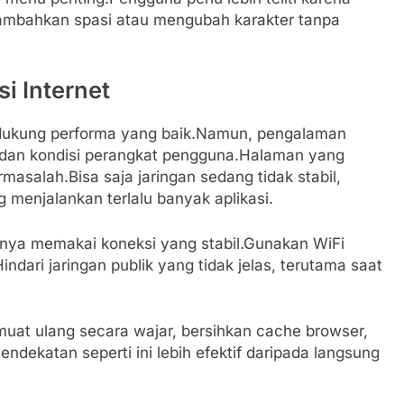
ambahkan spasi atau mengubah karakter tanpa
i Internet
didukung performa yang baik.Namun, pengalaman
et dan kondisi perangkat pengguna.Halaman yang
rmasalah.Bisa saja jaringan sedang tidak stabil,
menjalankan terlalu banyak aplikasi.
nya memakai koneksi yang stabil.Gunakan WiFi
indari jaringan publik yang tidak jelas, terutama saat
muat ulang secara wajar, bersihkan cache browser,
endekatan seperti ini lebih efektif daripada langsung