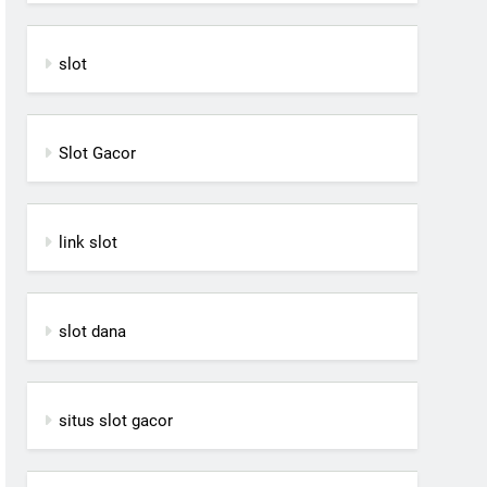
slot
Slot Gacor
link slot
slot dana
situs slot gacor