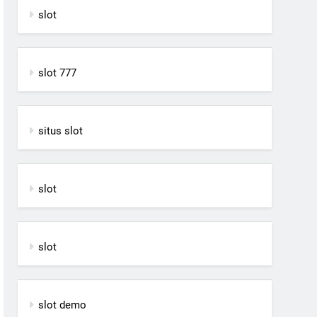
slot
slot 777
situs slot
slot
slot
slot demo