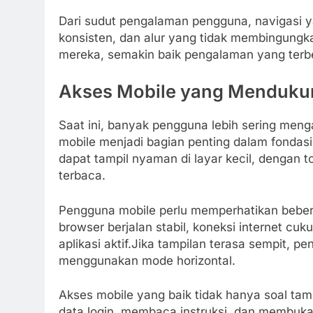
Dari sudut pengalaman pengguna, navigasi ya
konsisten, dan alur yang tidak membingun
mereka, semakin baik pengalaman yang terb
Akses Mobile yang Menduku
Saat ini, banyak pengguna lebih sering menga
mobile menjadi bagian penting dalam fondas
dapat tampil nyaman di layar kecil, dengan 
terbaca.
Pengguna mobile perlu memperhatikan beber
browser berjalan stabil, koneksi internet cuk
aplikasi aktif.Jika tampilan terasa sempit, 
menggunakan mode horizontal.
Akses mobile yang baik tidak hanya soal tam
data login, membaca instruksi, dan membuka 