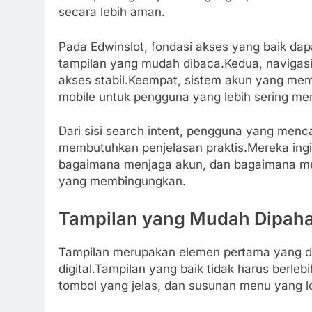
secara lebih aman.
Pada Edwinslot, fondasi akses yang baik da
tampilan yang mudah dibaca.Kedua, navigas
akses stabil.Keempat, sistem akun yang m
mobile untuk pengguna yang lebih sering me
Dari sisi search intent, pengguna yang menca
membutuhkan penjelasan praktis.Mereka ingi
bagaimana menjaga akun, dan bagaimana meng
yang membingungkan.
Tampilan yang Mudah Dipah
Tampilan merupakan elemen pertama yang d
digital.Tampilan yang baik tidak harus berle
tombol yang jelas, dan susunan menu yang l