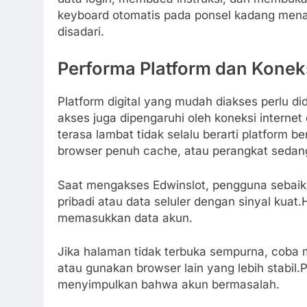
keyboard otomatis pada ponsel kadang men
disadari.
Performa Platform dan Koneks
Platform digital yang mudah diakses perlu 
akses juga dipengaruhi oleh koneksi intern
terasa lambat tidak selalu berarti platform be
browser penuh cache, atau perangkat sedang 
Saat mengakses Edwinslot, pengguna sebaik
pribadi atau data seluler dengan sinyal kuat.H
memasukkan data akun.
Jika halaman tidak terbuka sempurna, coba 
atau gunakan browser lain yang lebih stabil.P
menyimpulkan bahwa akun bermasalah.