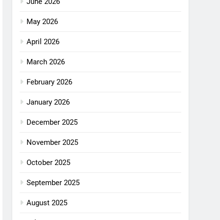
June 2026
May 2026
April 2026
March 2026
February 2026
January 2026
December 2025
November 2025
October 2025
September 2025
August 2025