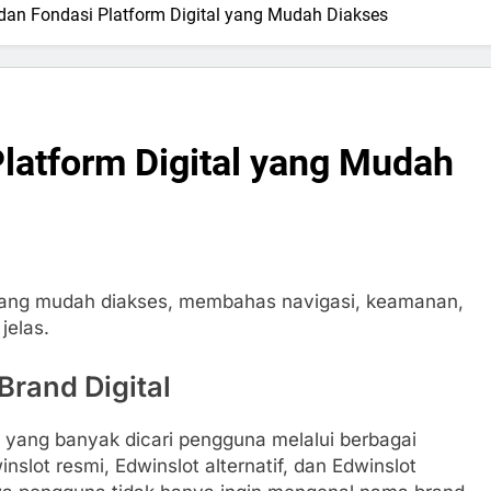
dan Fondasi Platform Digital yang Mudah Diakses
Platform Digital yang Mudah
l yang mudah diakses, membahas navigasi, keamanan,
jelas.
rand Digital
l yang banyak dicari pengguna melalui berbagai
inslot resmi, Edwinslot alternatif, dan Edwinslot