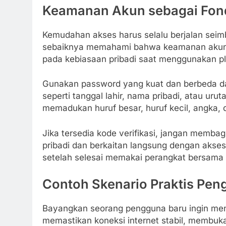
Keamanan Akun sebagai Fon
Kemudahan akses harus selalu berjalan se
sebaiknya memahami bahwa keamanan akun ti
pada kebiasaan pribadi saat menggunakan pl
Gunakan password yang kuat dan berbeda dar
seperti tanggal lahir, nama pribadi, atau u
memadukan huruf besar, huruf kecil, angka, 
Jika tersedia kode verifikasi, jangan memba
pribadi dan berkaitan langsung dengan akse
setelah selesai memakai perangkat bersama a
Contoh Skenario Praktis Pen
Bayangkan seorang pengguna baru ingin meng
memastikan koneksi internet stabil, membuk