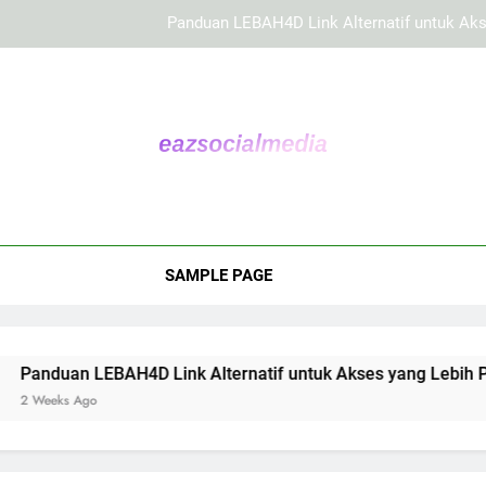
Panduan LEBAH4D Link Alternatif untuk Akse
Panduan Memahami T
KAYA787 Login dengan Navigasi Efisien untuk 
Panduan EDWINSLOT Link Alternatif untuk Akses
 Social Media
Panduan LEBAH4D Link Alternatif untuk Akse
n Manajemen Media Sosial Anda Dengan Layanan Dari Eaz Soc
Panduan Memahami T
SAMPLE PAGE
KAYA787 Login dengan Navigasi Efisien untuk 
BAH4D Link Alternatif untuk Akses yang Lebih Praktis dan Ter