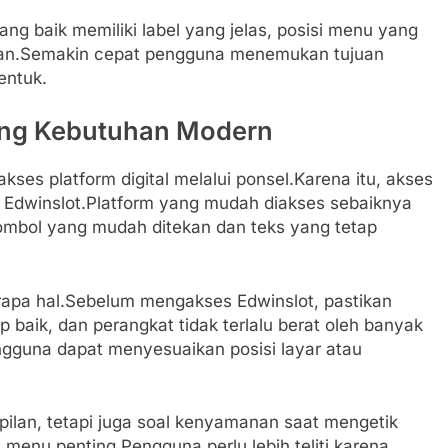
ng baik memiliki label yang jelas, posisi menu yang
gkan.Semakin cepat pengguna menemukan tujuan
entuk.
ng Kebutuhan Modern
kses platform digital melalui ponsel.Karena itu, akses
i Edwinslot.Platform yang mudah diakses sebaiknya
tombol yang mudah ditekan dan teks yang tetap
apa hal.Sebelum mengakses Edwinslot, pastikan
up baik, dan perangkat tidak terlalu berat oleh banyak
pengguna dapat menyesuaikan posisi layar atau
pilan, tetapi juga soal kenyamanan saat mengetik
menu penting.Pengguna perlu lebih teliti karena