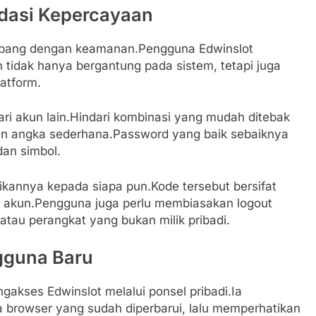
dasi Kepercayaan
imbang dengan keamanan.Pengguna Edwinslot
dak hanya bergantung pada sistem, tetapi juga
atform.
i akun lain.Hindari kombinasi yang mudah ditebak
rutan angka sederhana.Password yang baik sebaiknya
dan simbol.
gikannya kepada siapa pun.Kode tersebut bersifat
s akun.Pengguna juga perlu membiasakan logout
tau perangkat yang bukan milik pribadi.
gguna Baru
akses Edwinslot melalui ponsel pribadi.Ia
a browser yang sudah diperbarui, lalu memperhatikan