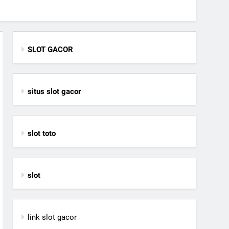
SLOT GACOR
situs slot gacor
slot toto
slot
link slot gacor