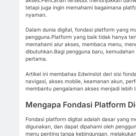
akses.Pencarian tersebut menunjukkan bahw
tetapi juga ingin memahami bagaimana platf
nyaman.
Dalam dunia digital, fondasi platform yang 
pengguna.Platform yang baik tidak hanya te
memahami alur akses, membaca menu, meng
dibutuhkan.Bagi pengguna baru, kemudahan s
pertama.
Artikel ini membahas Edwinslot dari sisi fondas
navigasi, akses mobile, keamanan akun, per
membantu pengalaman akses menjadi lebih l
Mengapa Fondasi Platform Dig
Fondasi platform digital adalah dasar yang 
digunakan, dan dapat dipahami oleh penggu
menu penting tanpa kebingungan, melakukan 