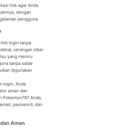
asi link agar Anda
 lainnya, dengan
ngalaman pengguna.
n
ink login tanpa
adahal, serangan siber
alsu yang meniru
guna tanpa sadar
udian digunakan
m login, Anda
alur aman dan
kun Pokemon787 Anda,
 email, password, dan
i dan Aman