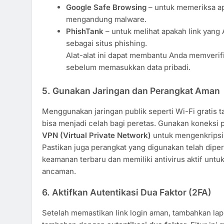
Google Safe Browsing
– untuk memeriksa ap
mengandung malware.
PhishTank
– untuk melihat apakah link yang 
sebagai situs phishing.
Alat-alat ini dapat membantu Anda memverifik
sebelum memasukkan data pribadi.
5. Gunakan Jaringan dan Perangkat Aman
Menggunakan jaringan publik seperti Wi-Fi gratis 
bisa menjadi celah bagi peretas. Gunakan koneksi p
VPN (Virtual Private Network)
untuk mengenkripsi
Pastikan juga perangkat yang digunakan telah dipe
keamanan terbaru dan memiliki antivirus aktif untu
ancaman.
6. Aktifkan Autentikasi Dua Faktor (2FA)
Setelah memastikan link login aman, tambahkan lap