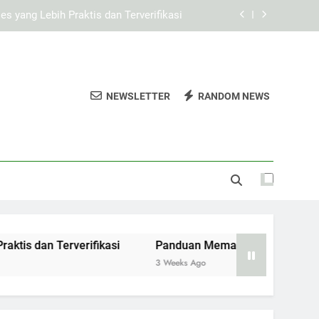
s yang Lebih Praktis dan Terverifikasi
ahapan Masuk melalui KAYA787 Login
Aktivitas Pengguna yang Lebih Terarah
NEWSLETTER
RANDOM NEWS
 yang Lebih Praktis dan Terverifikasi
s yang Lebih Praktis dan Terverifikasi
ial Media.
ahapan Masuk melalui KAYA787 Login
Aktivitas Pengguna yang Lebih Terarah
rverifikasi
Panduan Memahami Tahapan Masuk melalui
3 Weeks Ago