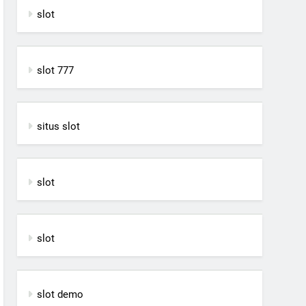
slot
slot 777
situs slot
slot
slot
slot demo