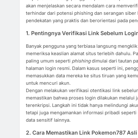
akan menjelaskan secara mendalam cara memverifik
terhindar dari potensi phishing dan serangan siber
pendekatan yang praktis dan berorientasi pada pe
1. Pentingnya Verifikasi Link Sebelum Logi
Banyak pengguna yang terbiasa langsung mengklik l
memeriksa keaslian alamat situs terlebih dahulu. P
paling umum seperti
phishing
dimulai dari tautan p
halaman login resmi. Dalam kasus seperti ini, peng
memasukkan data mereka ke situs tiruan yang kem
untuk mencuri akun.
Dengan melakukan verifikasi otentikasi link sebelu
memastikan bahwa proses login dilakukan melalui j
terenkripsi. Langkah ini tidak hanya melindungi a
tetapi juga mengamankan informasi pribadi seperti
data sensitif lainnya.
2. Cara Memastikan Link Pokemon787 Asl