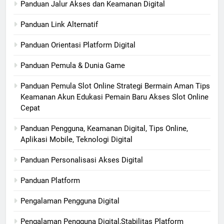
Panduan Jalur Akses dan Keamanan Digital
Panduan Link Alternatif
Panduan Orientasi Platform Digital
Panduan Pemula & Dunia Game
Panduan Pemula Slot Online Strategi Bermain Aman Tips
Keamanan Akun Edukasi Pemain Baru Akses Slot Online
Cepat
Panduan Pengguna, Keamanan Digital, Tips Online,
Aplikasi Mobile, Teknologi Digital
Panduan Personalisasi Akses Digital
Panduan Platform
Pengalaman Pengguna Digital
Pengalaman Pengguna Digital,Stabilitas Platform