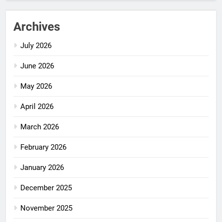
Archives
July 2026
June 2026
May 2026
April 2026
March 2026
February 2026
January 2026
December 2025
November 2025