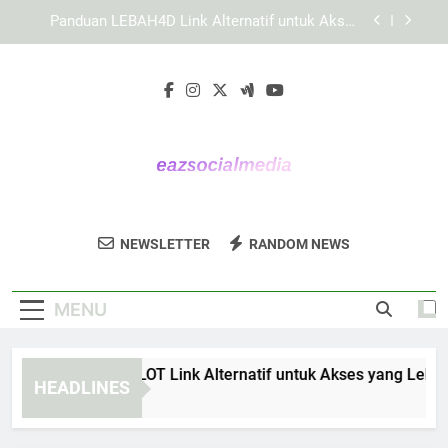
Skip
Panduan Memahami Tahapan Masuk melalui
to
KAYA787 Login
content
KAYA787 Login dengan Navigasi Efisien untuk
Aktivitas Pengguna yang Lebih Terarah
Panduan EDWINSLOT Link Alternatif untuk Akses
yang Lebih Praktis dan Terverifikasi
Panduan LEBAH4D Link Alternatif untuk Akses
yang Lebih Praktis dan Terverifikasi
Panduan Memahami Tahapan Masuk melalui
KAYA787 Login
Eaz Social Media
Optimalkan Manajemen Media Sosial Anda
KAYA787 Login dengan Navigasi Efisien untuk
NEWSLETTER
RANDOM NEWS
Aktivitas Pengguna yang Lebih Terarah
Dengan Layanan Dari Eaz Social Media.
MENU
nduan EDWINSLOT Link Alternatif untuk Akses yang Lebih Prakt
HEADLINES
Weeks Ago