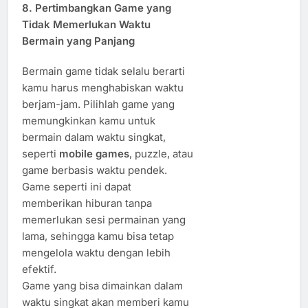
8. Pertimbangkan Game yang
Tidak Memerlukan Waktu
Bermain yang Panjang
Bermain game tidak selalu berarti
kamu harus menghabiskan waktu
berjam-jam. Pilihlah game yang
memungkinkan kamu untuk
bermain dalam waktu singkat,
seperti
mobile games
, puzzle, atau
game berbasis waktu pendek.
Game seperti ini dapat
memberikan hiburan tanpa
memerlukan sesi permainan yang
lama, sehingga kamu bisa tetap
mengelola waktu dengan lebih
efektif.
Game yang bisa dimainkan dalam
waktu singkat akan memberi kamu