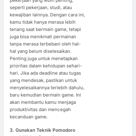
pekerjaan yang lebih penting,
seperti pekerjaan, studi, atau
kewajiban lainnya. Dengan cara ini,
kamu tidak hanya merasa lebih
tenang saat bermain game, tetapi
juga bisa menikmati permainan
tanpa merasa terbebani oleh hal-
hal yang belum diselesaikan.
Penting juga untuk menetapkan
prioritas dalam kehidupan sehari-
hari. Jika ada deadline atau tugas
yang mendesak, pastikan untuk
menyelesaikannya terlebih dahulu,
baru kemudian bermain game. Ini
akan membantu kamu menjaga
produktivitas dan mencegah
kecanduan game.
3. Gunakan Teknik Pomodoro