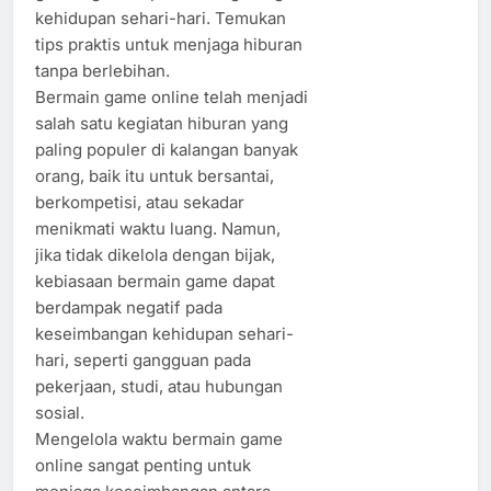
kehidupan sehari-hari. Temukan
tips praktis untuk menjaga hiburan
tanpa berlebihan.
Bermain game online telah menjadi
salah satu kegiatan hiburan yang
paling populer di kalangan banyak
orang, baik itu untuk bersantai,
berkompetisi, atau sekadar
menikmati waktu luang. Namun,
jika tidak dikelola dengan bijak,
kebiasaan bermain game dapat
berdampak negatif pada
keseimbangan kehidupan sehari-
hari, seperti gangguan pada
pekerjaan, studi, atau hubungan
sosial.
Mengelola waktu bermain game
online sangat penting untuk