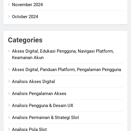
November 2024
October 2024
Categories
Akses Digital, Edukasi Pengguna, Navigasi Platform,
Keamanan Akun
Akses Digital, Panduan Platform, Pengalaman Pengguna
Analisis Akses Digital
Analisis Pengalaman Akses
Analisis Pengguna & Desain UX
Analisis Permainan & Strategi Slot
Analisis Pola Slot