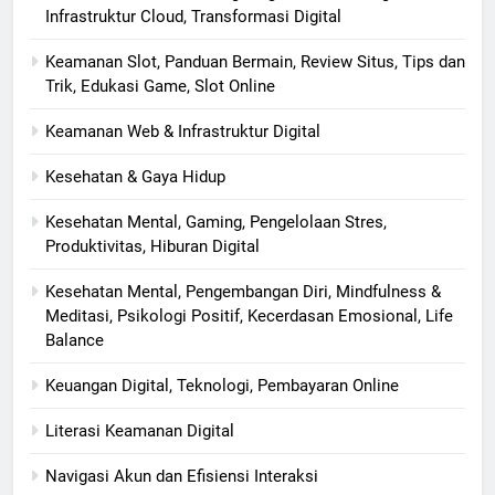
Infrastruktur Cloud, Transformasi Digital
Keamanan Slot, Panduan Bermain, Review Situs, Tips dan
Trik, Edukasi Game, Slot Online
Keamanan Web & Infrastruktur Digital
Kesehatan & Gaya Hidup
Kesehatan Mental, Gaming, Pengelolaan Stres,
Produktivitas, Hiburan Digital
Kesehatan Mental, Pengembangan Diri, Mindfulness &
Meditasi, Psikologi Positif, Kecerdasan Emosional, Life
Balance
Keuangan Digital, Teknologi, Pembayaran Online
Literasi Keamanan Digital
Navigasi Akun dan Efisiensi Interaksi