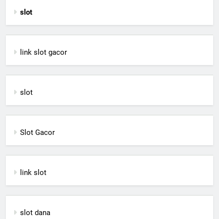
slot
link slot gacor
slot
Slot Gacor
link slot
slot dana