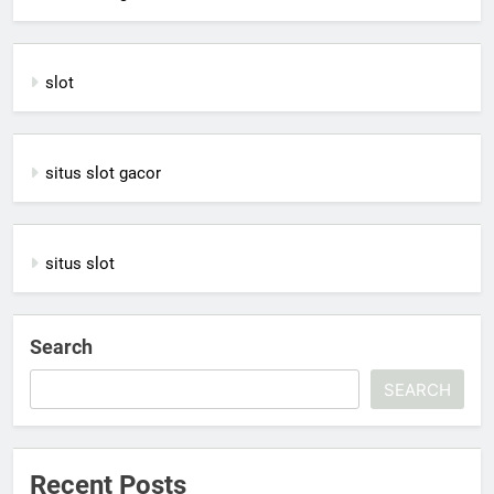
slot
situs slot gacor
situs slot
Search
SEARCH
Recent Posts